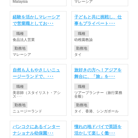
Malaysia
マレーシア
経験を活かしマレーシア
子どもと共に挑戦し、仕
で営業職としてお･･･
事もプライベート･･･
職種
職種
食品法人営業
幼稚園教諭
勤務地
勤務地
マレーシア
タイ
自然も人もやさしいニュ
旅好きの方へ！アジアを
ージーランドで、･･･
舞台に、「旅」を･･･
職種
職種
美容師（スタイリスト・アシ
ツアープランナー（旅行業務
ス･･･
全般）
勤務地
勤務地
ニュージーランド
タイ、香港、シンガポール
バンコクにあるインター
憧れの地ドバイで英語を
ナショナル幼保園･･･
活かして楽しく働･･･