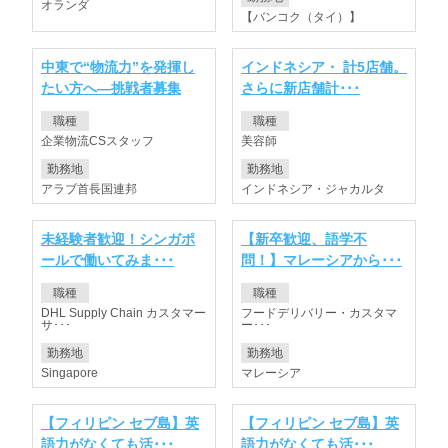
オランダ
【バンコク（タイ）】
中東で“物流力”を発揮し
インドネシア・ 計5店舗。
たい方へ—挑戦者募集
さらに新店舗計･･･
職種
職種
企業物流CSスタッフ
美容師
勤務地
勤務地
アラブ首長国連邦
インドネシア・ジャカルタ
未経験者歓迎！シンガポ
【新卒歓迎、語学不
ールで働いてみま･･･
問！】マレーシアから･･･
職種
職種
DHL Supply Chain カスタマー
フードデリバリー・カスタマ
サ･･･
ー･･･
勤務地
勤務地
Singapore
マレーシア
【フィリピン セブ島】英
【フィリピン セブ島】英
語力がなくても活･･･
語力がなくても活･･･