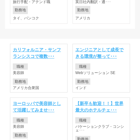
旅行手配・アテンド職
英日社内翻訳・通･･･
勤務地
勤務地
タイ、バンコク
アメリカ
カリフォルニア・サンフ
エンジニアとして成長で
ランシスコで複数･･･
きる環境が整って･･･
職種
職種
美容師
Webソリューション SE
勤務地
勤務地
アメリカ合衆国
インド
ヨーロッパで美容師とし
【新卒も歓迎！！】世界
て活躍してみませ･･･
最大のホテルチェ･･･
職種
職種
美容師
バケーションクラブ・コンシ
ェ･･･
勤務地
勤務地