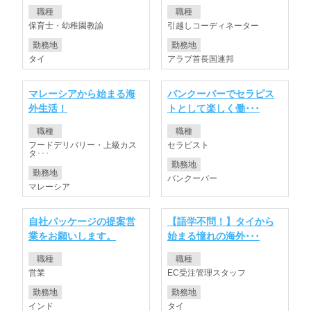
職種
職種
保育士・幼稚園教諭
引越しコーディネーター
勤務地
勤務地
タイ
アラブ首長国連邦
マレーシアから始まる海
バンクーバーでセラピス
外生活！
トとして楽しく働･･･
職種
職種
フードデリバリー・上級カス
セラピスト
タ･･･
勤務地
勤務地
バンクーバー
マレーシア
自社パッケージの提案営
【語学不問！】タイから
業をお願いします。
始まる憧れの海外･･･
職種
職種
営業
EC受注管理スタッフ
勤務地
勤務地
インド
タイ