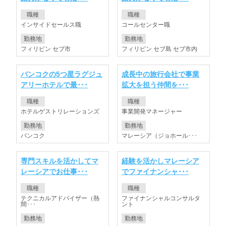
職種
職種
インサイドセールス職
コールセンター職
勤務地
勤務地
フィリピン セブ市
フィリピン セブ島 セブ市内
バンコクの5つ星ラグジュ
成長中の旅行会社で事業
アリーホテルで最･･･
拡大を担う仲間を･･･
職種
職種
ホテルゲストリレーションズ
事業開発マネージャー
勤務地
勤務地
バンコク
マレーシア（ジョホール･･･
専門スキルを活かしてマ
経験を活かしマレーシア
レーシアでお仕事･･･
でファイナンシャ･･･
職種
職種
テクニカルアドバイザー（熱
ファイナンシャルコンサルタ
間･･･
ント
勤務地
勤務地