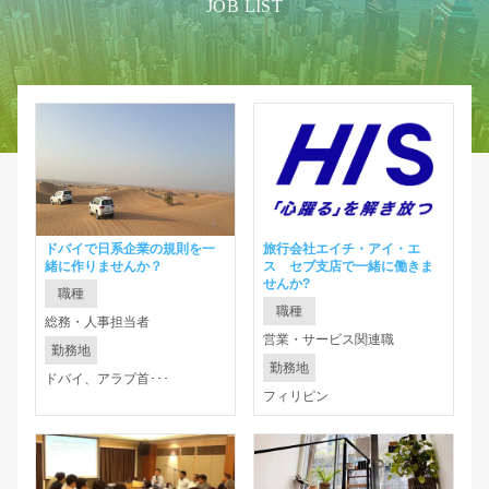
JOB LIST
ドバイで日系企業の規則を一
旅行会社エイチ・アイ・エ
緒に作りませんか？
ス セブ支店で一緒に働きま
せんか?
職種
職種
総務・人事担当者
営業・サービス関連職
勤務地
勤務地
ドバイ、アラブ首･･･
フィリピン