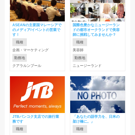
ASEANの主要国マレーシアで
国際色豊かなニュージーラン
のメディア/イベントの営業で
ドの都市オークランドで美容
す！
師に挑戦してみませんか？
職種
職種
企画・マーケティング
美容師
勤務地
勤務地
クアラルンプール
ニュージーランド
JTBバンコク支店での旅行業
「あなたの語学力を、日米の
務です
架け橋に。」
職種
職種