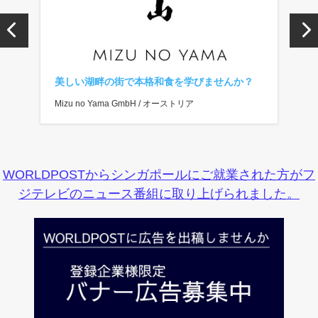
？
JTBバンコク支店での旅行業務です
【
集
JTB (THAILAND) Ltd. / タイ、バンコク
EA
WORLDPOSTからシンガポールにご就業された方がフ
ジテレビのニュース番組に取り上げられました。