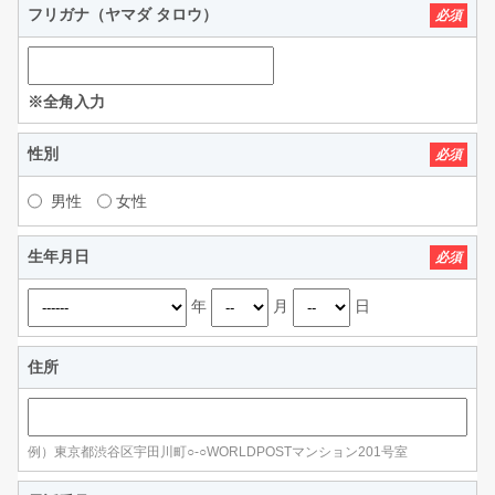
フリガナ（ヤマダ タロウ）
必須
※全角入力
性別
必須
男性
女性
生年月日
必須
年
月
日
住所
例）東京都渋谷区宇田川町○-○WORLDPOSTマンション201号室