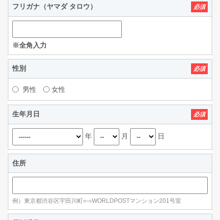
フリガナ（ヤマダ タロウ）
必須
※全角入力
性別
必須
男性
女性
生年月日
必須
年
月
日
住所
例）東京都渋谷区宇田川町○-○WORLDPOSTマンション201号室