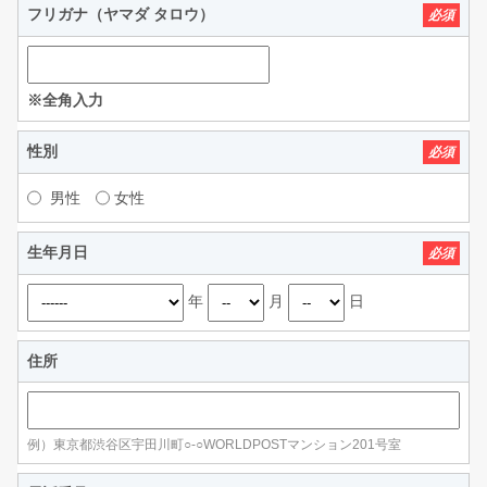
フリガナ（ヤマダ タロウ）
必須
※全角入力
性別
必須
男性
女性
生年月日
必須
年
月
日
住所
例）東京都渋谷区宇田川町○-○WORLDPOSTマンション201号室