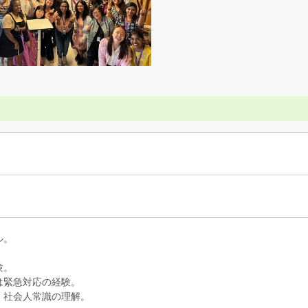
ル。
験。
は緊急対応の経験。
・社会人常識の理解。