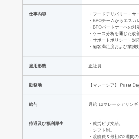
仕事内容
・フードデリバリー・サ
・BPOチームからエスカ
・BPOパートナーへの対
・ケース分析を通じた改
・サポートポリシー・対
・顧客満足度および業務
雇用形態
正社員
勤務地
【マレーシア】 Pusat Daganga
給与
月給 12マレーシアリン
待遇及び福利厚生
・就労ビザ支給。
・シフト制。
・渡航費＆最初の2週間