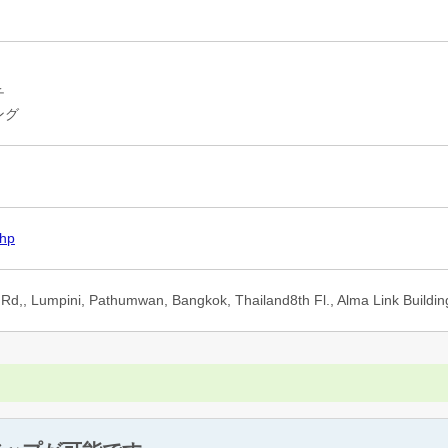
チ
ング
php
 Rd,, Lumpini, Pathumwan, Bangkok, Thailand8th Fl., Alma Link Buildin