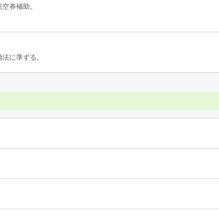
航空券補助。
働法に準ずる。