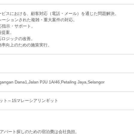
ービスにおける、顧客対応（電話・メール）を通じた問題解決。
レーションされた複雑・重大案件の対応。
応指示・サポート。
善提案。
応ロジックの改善。
効率向上のための施策実行。
n Dana1,Jalan PJU 1A/46,Petaling Jaya,Selangor
ギット～15マレーシアリンギット
のアパート探しのための宿泊費は会社負担。